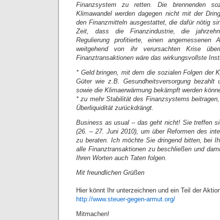
Finanzsystem zu retten. Die brennenden so
Klimawandel werden dagegen nicht mit der Dringl
den Finanzmitteln ausgestattet, die dafür nötig si
Zeit, dass die Finanzindustrie, die jahrzeh
Regulierung profitierte, einen angemessenen 
weitgehend von ihr verursachten Krise übe
Finanztransaktionen wäre das wirkungsvollste Inst
* Geld bringen, mit dem die sozialen Folgen der Kr
Güter wie z.B. Gesundheitsversorgung bezahlt 
sowie die Klimaerwärmung bekämpft werden könn
* zu mehr Stabilität des Finanzsystems beitragen
Überliquidität zurückdrängt.
Business as usual – das geht nicht! Sie treffen 
(26. – 27. Juni 2010), um über Reformen des int
zu beraten. Ich möchte Sie dringend bitten, bei I
alle Finanztransaktionen zu beschließen und dami
Ihren Worten auch Taten folgen.
Mit freundlichen Grüßen
Hier könnt Ihr unterzeichnen und ein Teil der Aktio
http://www.steuer-gegen-armut.org/
Mitmachen!