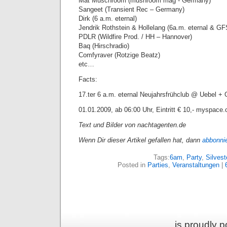
Mat Muschroom (mushroom mag - Germany)
Sangeet (Transient Rec – Germany)
Dirk (6 a.m. eternal)
Jendrik Rothstein & Hollelang (6a.m. eternal & G
PDLR (Wildfire Prod. / HH – Hannover)
Baq (Hirschradio)
Comfyraver (Rotzige Beatz)
etc…
Facts:
17.ter 6 a.m. eternal Neujahrsfrühclub @ Uebel + G
01.01.2009, ab 06:00 Uhr, Eintritt € 10,- myspac
Text und Bilder von nachtagenten.de
Wenn Dir dieser Artikel gefallen hat, dann
abbonni
Tags:
6am
,
Party
,
Silvest
Posted in
Parties
,
Veranstaltungen
|
is proudly 