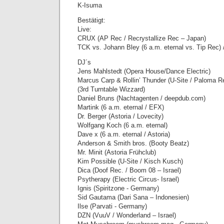
K-Isuma
Bestätigt:
Live:
CRUX (AP Rec / Recrystallize Rec – Japan)
TCK vs. Johann Bley (6 a.m. eternal vs. Tip Rec) 
DJ´s
Jens Mahlstedt (Opera House/Dance Electric)
Marcus Carp & Rollin’ Thunder (U-Site / Paloma R
(3rd Turntable Wizzard)
Daniel Bruns (Nachtagenten / deepdub.com)
Martink (6 a.m. eternal / EFX)
Dr. Berger (Astoria / Lovecity)
Wolfgang Koch (6 a.m. eternal)
Dave x (6 a.m. eternal / Astoria)
Anderson & Smith bros. (Booty Beatz)
Mr. Minit (Astoria Frühclub)
Kim Possible (U-Site / Kisch Kusch)
Dica (Doof Rec. / Boom 08 – Israel)
Psytherapy (Electric Circus- Israel)
Ignis (Spiritzone - Germany)
Sid Gautama (Dari Sana – Indonesien)
Ilse (Parvati - Germany)
DZN (VuuV / Wonderland – Israel)