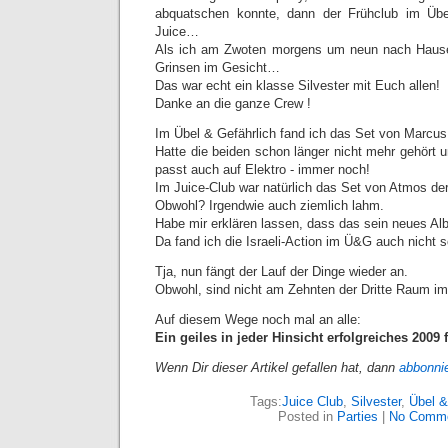
abquatschen konnte, dann der Frühclub im Übel
Juice…
Als ich am Zwoten morgens um neun nach Hause g
Grinsen im Gesicht…
Das war echt ein klasse Silvester mit Euch allen!
Danke an die ganze Crew !
Im Übel & Gefährlich fand ich das Set von Marcus
Hatte die beiden schon länger nicht mehr gehört
passt auch auf Elektro - immer noch!
Im Juice-Club war natürlich das Set von Atmos der
Obwohl? Irgendwie auch ziemlich lahm.
Habe mir erklären lassen, dass das sein neues Alb
Da fand ich die Israeli-Action im Ü&G auch nicht
Tja, nun fängt der Lauf der Dinge wieder an.
Obwohl, sind nicht am Zehnten der Dritte Raum im
Auf diesem Wege noch mal an alle:
Ein geiles in jeder Hinsicht erfolgreiches 2009 
Wenn Dir dieser Artikel gefallen hat, dann
abbonni
Tags:
Juice Club
,
Silvester
,
Übel &
Posted in
Parties
|
No Comme