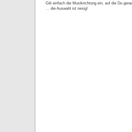
Gib einfach die Musikrichtung ein, auf die Du ger
… die Auswahl ist riesig!