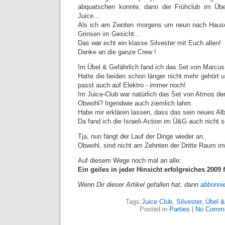
abquatschen konnte, dann der Frühclub im Übel
Juice…
Als ich am Zwoten morgens um neun nach Hause g
Grinsen im Gesicht…
Das war echt ein klasse Silvester mit Euch allen!
Danke an die ganze Crew !
Im Übel & Gefährlich fand ich das Set von Marcus
Hatte die beiden schon länger nicht mehr gehört
passt auch auf Elektro - immer noch!
Im Juice-Club war natürlich das Set von Atmos der
Obwohl? Irgendwie auch ziemlich lahm.
Habe mir erklären lassen, dass das sein neues Alb
Da fand ich die Israeli-Action im Ü&G auch nicht
Tja, nun fängt der Lauf der Dinge wieder an.
Obwohl, sind nicht am Zehnten der Dritte Raum im
Auf diesem Wege noch mal an alle:
Ein geiles in jeder Hinsicht erfolgreiches 2009 
Wenn Dir dieser Artikel gefallen hat, dann
abbonni
Tags:
Juice Club
,
Silvester
,
Übel &
Posted in
Parties
|
No Comme