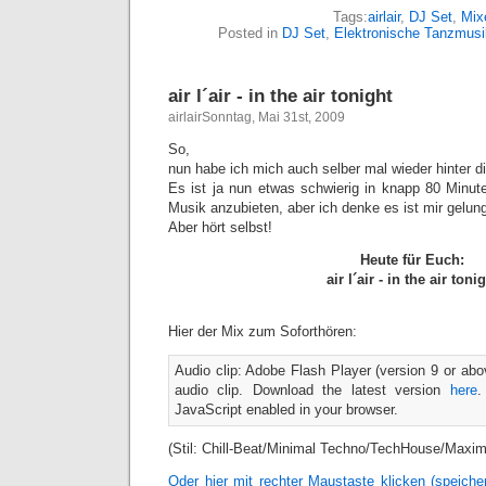
Tags:
airlair
,
DJ Set
,
Mix
Posted in
DJ Set
,
Elektronische Tanzmusi
air l´air - in the air tonight
airlairSonntag, Mai 31st, 2009
So,
nun habe ich mich auch selber mal wieder hinter di
Es ist ja nun etwas schwierig in knapp 80 Minut
Musik anzubieten, aber ich denke es ist mir gelun
Aber hört selbst!
Heute für Euch:
air l´air - in the air toni
Hier der Mix zum Soforthören:
Audio clip: Adobe Flash Player (version 9 or abov
audio clip. Download the latest version
here
.
JavaScript enabled in your browser.
(Stil: Chill-Beat/Minimal Techno/TechHouse/Maxim
Oder hier mit rechter Maustaste klicken (speic