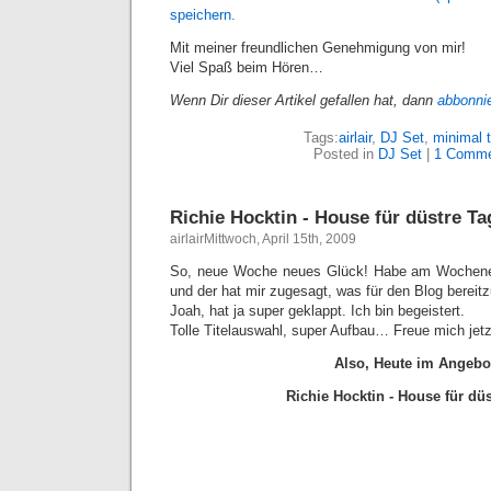
speichern.
Mit meiner freundlichen Genehmigung von mir!
Viel Spaß beim Hören…
Wenn Dir dieser Artikel gefallen hat, dann
abbonni
Tags:
airlair
,
DJ Set
,
minimal 
Posted in
DJ Set
|
1 Comme
Richie Hocktin - House für düstre Ta
airlairMittwoch, April 15th, 2009
So, neue Woche neues Glück! Habe am Wochenen
und der hat mir zugesagt, was für den Blog bereit
Joah, hat ja super geklappt. Ich bin begeistert.
Tolle Titelauswahl, super Aufbau… Freue mich jet
Also, Heute im Angebo
Richie Hocktin - House für dü