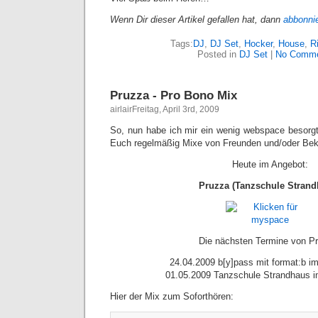
Wenn Dir dieser Artikel gefallen hat, dann
abbonni
Tags:
DJ
,
DJ Set
,
Hocker
,
House
,
R
Posted in
DJ Set
|
No Comme
Pruzza - Pro Bono Mix
airlairFreitag, April 3rd, 2009
So, nun habe ich mir ein wenig webspace besorg
Euch regelmäßig Mixe von Freunden und/oder Bek
Heute im Angebot:
Pruzza (Tanzschule Strand
Die nächsten Termine von P
24.04.2009 b[y]pass mit format:b 
01.05.2009 Tanzschule Strandhaus
Hier der Mix zum Soforthören: