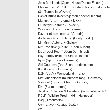
Jens Mahlstedt (Opera House/Dance Electric)
Marcus Carp & Rollin’ Thunder (U-Site / Paloma R
(3rd Turntable Wizzard)
Daniel Bruns (Nachtagenten / deepdub.com)
Martink (6 a.m. eternal / EFX)
Dr. Berger (Astoria / Lovecity)
Wolfgang Koch (6 a.m. eternal)
Dave x (6 a.m. eternal / Astoria)
Anderson & Smith bros. (Booty Beatz)
Mr. Minit (Astoria Frühclub)
Kim Possible (U-Site / Kisch Kusch)
Dica (Doof Rec. / Boom 08 – Israel)
Psytherapy (Electric Circus- Israel)
Ignis (Spiritzone - Germany)
Sid Gautama (Dari Sana – Indonesien)
Ilse (Parvati - Germany)
DZN (VuuV / Wonderland – Israel)
Mat Muschroom (mushroom mag - Germany)
Sangeet (Transient Rec – Germany)
Dirk (6 a.m. eternal)
Jendrik Rothstein & Hollelang (6a.m. eternal & G
PDLR (Wildfire Prod. / HH – Hannover)
Baq (Hirschradio)
Comfyraver (Rotzige Beatz)
etc…