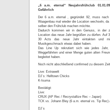
„6 a.m. eternal“ Neujahrsfrühclub 01.01
Gefährlich
Der 6 a.m. eternal , gegründet 92, muss nach 
Waagenbau mal wieder die Location wechseln, da
selber den Frühclub machen möchte.
Dadurch kommen wir in den Genuss, in der z
Location das neue Jahr begrüßen zu dürfen. Auf 3
30 Acts das neue Jahr eintakten und mit
Musikgeschmack etwas dabei haben.
Das Line Up rekrutiert sich wie jedes Jahr, 
Weggefährten und einer Menge guten alten Freun
begleitet haben.
Noch nicht abschließend confirmed zu diesem Zeit
Live: Extrawelt
DJ´s: Helltown Chicks
K-Isuma
Bestätigt:
Live:
CRUX (AP Rec / Recrystallize Rec – Japan)
TCK vs. Johann Bley (6 a.m. eternal vs. Tip Rec) 
DJ´s