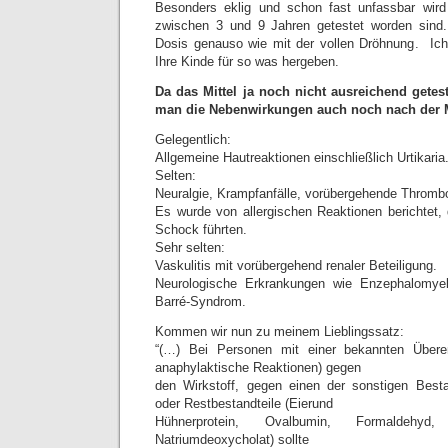
Besonders eklig und schon fast unfassbar wird
zwischen 3 und 9 Jahren getestet worden sind
Dosis genauso wie mit der vollen Dröhnung. Ich
Ihre Kinde für so was hergeben.
Da das Mittel ja noch nicht ausreichend getes
man die Nebenwirkungen auch noch nach der Ma
Gelegentlich:
Allgemeine Hautreaktionen einschließlich Urtikaria
Selten:
Neuralgie, Krampfanfälle, vorübergehende Thromb
Es wurde von allergischen Reaktionen berichtet, 
Schock führten.
Sehr selten:
Vaskulitis mit vorübergehend renaler Beteiligung.
Neurologische Erkrankungen wie Enzephalomyelit
Barré-Syndrom.
Kommen wir nun zu meinem Lieblingssatz:
“(…) Bei Personen mit einer bekannten Überem
anaphylaktische Reaktionen) gegen
den Wirkstoff, gegen einen der sonstigen Besta
oder Restbestandteile (Eierund
Hühnerprotein, Ovalbumin, Formaldehyd,
Natriumdeoxycholat) sollte