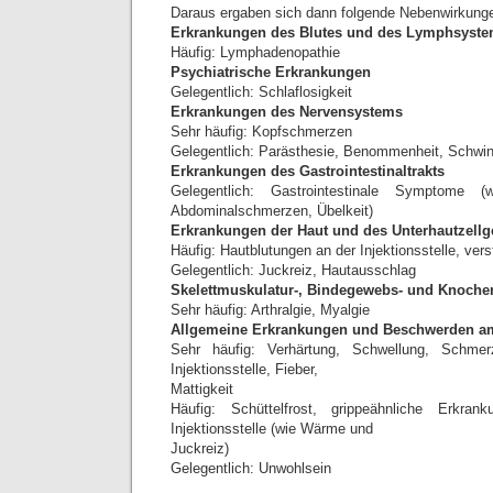
Daraus ergaben sich dann folgende Nebenwirkung
Erkrankungen des Blutes und des Lymphsyst
Häufig: Lymphadenopathie
Psychiatrische Erkrankungen
Gelegentlich: Schlaflosigkeit
Erkrankungen des Nervensystems
Sehr häufig: Kopfschmerzen
Gelegentlich: Parästhesie, Benommenheit, Schwin
Erkrankungen des Gastrointestinaltrakts
Gelegentlich: Gastrointestinale Symptome (
Abdominalschmerzen, Übelkeit)
Erkrankungen der Haut und des Unterhautzell
Häufig: Hautblutungen an der Injektionsstelle, ver
Gelegentlich: Juckreiz, Hautausschlag
Skelettmuskulatur-, Bindegewebs- und Knoch
Sehr häufig: Arthralgie, Myalgie
Allgemeine Erkrankungen und Beschwerden am
Sehr häufig: Verhärtung, Schwellung, Schm
Injektionsstelle, Fieber,
Mattigkeit
Häufig: Schüttelfrost, grippeähnliche Erkra
Injektionsstelle (wie Wärme und
Juckreiz)
Gelegentlich: Unwohlsein