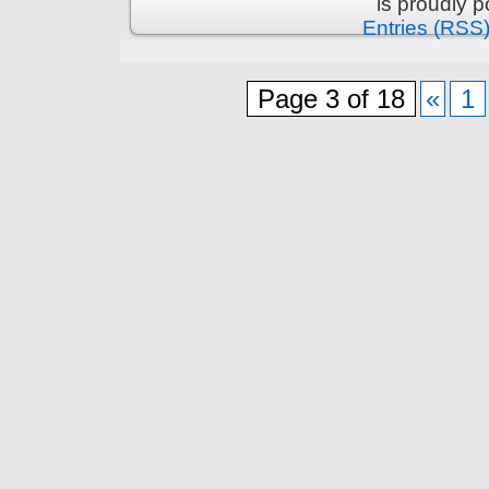
is proudly 
Entries (RSS
Page 3 of 18
«
1