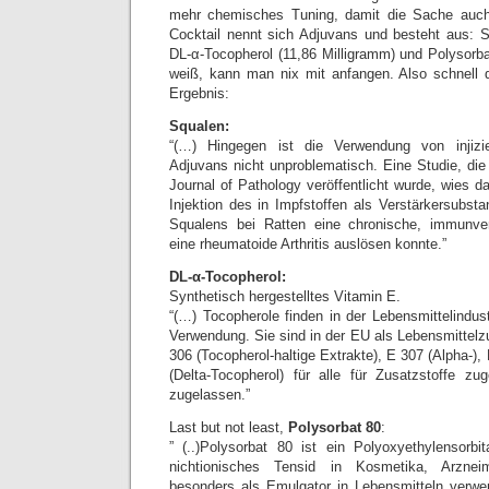
mehr chemisches Tuning, damit die Sache auch w
Cocktail nennt sich Adjuvans und besteht aus: S
DL-α-Tocopherol (11,86 Milligramm) und Polysorba
weiß, kann man nix mit anfangen. Also schnell d
Ergebnis:
Squalen:
“(…) Hingegen ist die Verwendung von injizie
Adjuvans nicht unproblematisch. Eine Studie, di
Journal of Pathology veröffentlicht wurde, wies da
Injektion des in Impfstoffen als Verstärkersubst
Squalens bei Ratten eine chronische, immunve
eine rheumatoide Arthritis auslösen konnte.”
DL-α-Tocopherol:
Synthetisch hergestelltes Vitamin E.
“(…) Tocopherole finden in der Lebensmittelindustr
Verwendung. Sie sind in der EU als Lebensmittel
306 (Tocopherol-haltige Extrakte), E 307 (Alpha-
(Delta-Tocopherol) für alle für Zusatzstoffe zu
zugelassen.”
Last but not least,
Polysorbat 80
:
” (..)Polysorbat 80 ist ein Polyoxyethylensorb
nichtionisches Tensid in Kosmetika, Arzneimi
besonders als Emulgator in Lebensmitteln verwe