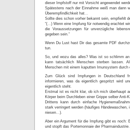
dieser Impfstoff nur mit Vorsicht angewendet werd
Spätestens nach der Einnahme weiß man dann w
Überempfindlichkeit hat…
Sollte dies schon vorher bekannt sein, empfiehlt d
“(…) Wenn eine Impfung für notwendig erachtet wir
die Voraussetzungen für unverzügliche lebens
gegeben sein.”
Wenn Du Lust hast Dir das gesamte PDF durchz
tun.
So, und wozu das alles? Was ist so schlimm an 
kann tatsächlich Menschen sterben lassen. Alle
Menschen mit einem kaputten Imunsystem durch 
Zum Glück sind Impfungen in Deutschland frei
informieren, was da eigentlich gespritzt wird un
eigentlich steht.
Erstmal ist es nicht klar, ob ich mich überhaupt 
Körper beim Durchleben einer Grippe selber Anti-Kö
Drittens kann durch einfache Hygienemaßnahm
stark verringert werden (häufiges Händewaschen, i
niesen…).
Aber ein Argument für die Impfung gibt es noch: E
und stopft das Portemonnaie der Pharmaindustrie. 