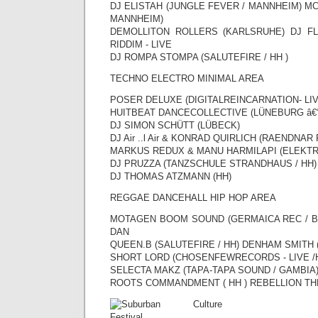
DJ ELISTAH (JUNGLE FEVER / MANNHEIM) MC
MANNHEIM)
DEMOLLITON ROLLERS (KARLSRUHE) DJ F
RIDDIM - LIVE
DJ ROMPA STOMPA (SALUTEFIRE / HH )
TECHNO ELECTRO MINIMAL AREA
POSER DELUXE (DIGITALREINCARNATION- LIV
HUITBEAT DANCECOLLECTIVE (LÜNEBURG â€“
DJ SIMON SCHÜTT (LÜBECK)
DJ Air ..l Air & KONRAD QUIRLICH (RAENDNAR 
MARKUS REDUX & MANU HARMILAPI (ELEKTRO
DJ PRUZZA (TANZSCHULE STRANDHAUS / HH)
DJ THOMAS ATZMANN (HH)
REGGAE DANCEHALL HIP HOP AREA
MOTAGEN BOOM SOUND (GERMAICA REC / 
DAN
QUEEN.B (SALUTEFIRE / HH) DENHAM SMITH 
SHORT LORD (CHOSENFEWRECORDS - LIVE /
SELECTA MAKZ (TAPA-TAPA SOUND / GAMBIA
ROOTS COMMANDMENT ( HH ) REBELLION TH