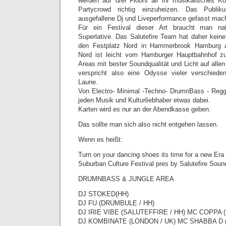
werden auf drei Floors all ihr musikalisches K
Partycrowd richtig einzuheizen. Das Publi
ausgefallene Dj und Liveperformance gefasst mac
Für ein Festival dieser Art braucht man nat
Superlative. Das Salutefire Team hat daher kei
den Festplatz Nord in Hammerbrook Hamburg a
Nord ist leicht vom Hamburger Hauptbahnhof zu 
Areas mit bester Soundqualität und Licht auf alle
verspricht also eine Odysse vieler verschiede
Laune.
Von Electro- Minimal -Techno- DrumnBass - Regga
jeden Musik und Kulturliebhaber etwas dabei.
Karten wird es nur an der Abendkasse geben.
Das sollte man sich also nicht entgehen lassen.
Wenn es heißt:
Turn on your dancing shoes its time for a new Era
Suburban Culture Festival pres by Salutefire Sou
DRUMNBASS & JUNGLE AREA
DJ STOKED(HH)
DJ FU (DRUMBULE / HH)
DJ IRIE VIBE (SALUTEFFIRE / HH) MC COPPA 
DJ KOMBINATE (LONDON / UK) MC SHABBA D 