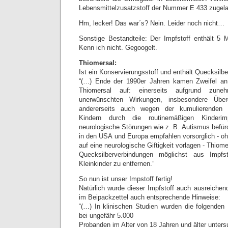
Lebensmittelzusatzstoff der Nummer E 433 zugela
Hm, lecker! Das war´s? Nein. Leider noch nicht…
Sonstige Bestandteile: Der Impfstoff enthält 5
Kenn ich nicht. Gegoogelt.
Thiomersal:
Ist ein Konservierungsstoff und enthält Quecksilber
“(…) Ende der 1990er Jahren kamen Zweifel an
Thiomersal auf: einerseits aufgrund zun
unerwünschten Wirkungen, insbesondere Überem
andererseits auch wegen der kumulierenden 
Kindern durch die routinemäßigen Kinderim
neurologische Störungen wie z. B. Autismus befür
in den USA und Europa empfahlen vorsorglich - o
auf eine neurologische Giftigkeit vorlagen - Thiom
Quecksilberverbindungen möglichst aus Impfs
Kleinkinder zu entfernen.”
So nun ist unser Impstoff fertig!
Natürlich wurde dieser Impfstoff auch ausreichen
im Beipackzettel auch entsprechende Hinweise:
“(…) In klinischen Studien wurden die folgenden
bei ungefähr 5.000
Probanden im Alter von 18 Jahren und älter unters