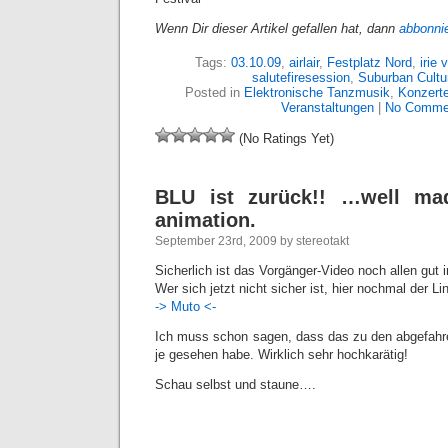
Wenn Dir dieser Artikel gefallen hat, dann
abbonni
Tags:
03.10.09
,
airlair
,
Festplatz Nord
,
irie 
salutefiresession
,
Suburban Cultur
Posted in
Elektronische Tanzmusik
,
Konzert
Veranstaltungen
|
No Comme
(No Ratings Yet)
BLU ist zurück!! …well mad
animation.
September 23rd, 2009 by stereotakt
Sicherlich ist das Vorgänger-Video noch allen gut
Wer sich jetzt nicht sicher ist, hier nochmal der Li
-> Muto <-
Ich muss schon sagen, dass das zu den abgefahre
je gesehen habe. Wirklich sehr hochkarätig!
Schau selbst und staune….