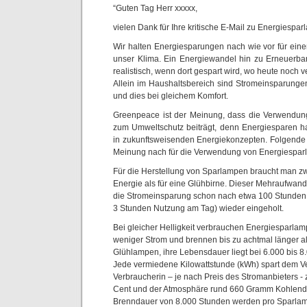
“Guten Tag Herr xxxxx,
vielen Dank für Ihre kritische E-Mail zu Energiespa
Wir halten Energiesparungen nach wie vor für eine
unser Klima. Ein Energiewandel hin zu Erneuerba
realistisch, wenn dort gespart wird, wo heute noch 
Allein im Haushaltsbereich sind Stromeinsparunge
und dies bei gleichem Komfort.
Greenpeace ist der Meinung, dass die Verwendu
zum Umweltschutz beiträgt, denn Energiesparen hat
in zukunftsweisenden Energiekonzepten. Folgende
Meinung nach für die Verwendung von Energiespar
Für die Herstellung von Sparlampen braucht man z
Energie als für eine Glühbirne. Dieser Mehraufwand
die Stromeinsparung schon nach etwa 100 Stunden
3 Stunden Nutzung am Tag) wieder eingeholt.
Bei gleicher Helligkeit verbrauchen Energiesparla
weniger Strom und brennen bis zu achtmal länger 
Glühlampen, ihre Lebensdauer liegt bei 6.000 bis 
Jede vermiedene Kilowattstunde (kWh) spart dem V
Verbraucherin – je nach Preis des Stromanbieters -
Cent und der Atmosphäre rund 660 Gramm Kohlendi
Brenndauer von 8.000 Stunden werden pro Sparla