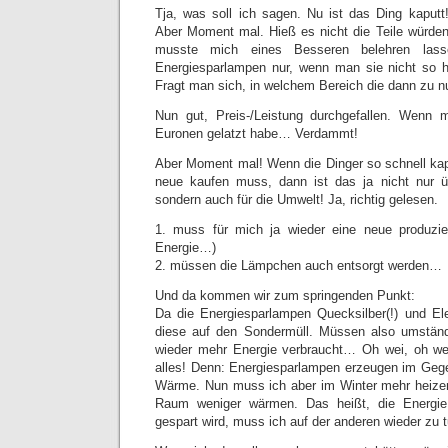
Tja, was soll ich sagen. Nu ist das Ding kaputt
Aber Moment mal. Hieß es nicht die Teile würden
musste mich eines Besseren belehren lass
Energiesparlampen nur, wenn man sie nicht so h
Fragt man sich, in welchem Bereich die dann zu 
Nun gut, Preis-/Leistung durchgefallen. Wenn
Euronen gelatzt habe… Verdammt!
Aber Moment mal! Wenn die Dinger so schnell kapu
neue kaufen muss, dann ist das ja nicht nur ü
sondern auch für die Umwelt! Ja, richtig gelesen.
1. muss für mich ja wieder eine neue produzie
Energie…)
2. müssen die Lämpchen auch entsorgt werden…
Und da kommen wir zum springenden Punkt:
Da die Energiesparlampen Quecksilber(!) und Ele
diese auf den Sondermüll. Müssen also umständ
wieder mehr Energie verbraucht… Oh wei, oh we
alles! Denn: Energiesparlampen erzeugen im Geg
Wärme. Nun muss ich aber im Winter mehr heiz
Raum weniger wärmen. Das heißt, die Energie,
gespart wird, muss ich auf der anderen wieder zu t