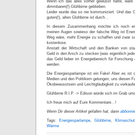
Wenn ich das alles vorher gewusst hätte, wäre 
dimmbaren(!) Glühbirne geblieben.
Leider wurde das so nie kommuniziert. Und das 
guten(!), alten Glühbirne ist durch…
In diesem Zusammenhang möchte ich noch er
meinen Augen sowieso der falsche Weg ist Energ
Weg wäre, mehr Energie zu schaffen und zwar sa
kostenlose.
Anstatt der Wirtschaft und den Banken von sta
Geld in den Arsch zu stecken (was eigentlich jeder
das Geld lieber im Energiebereich für Forschun
werden.
Die Energiesparlampe ist ein Fake! Aber es ist d
Medien und den Politikern gelungen, uns diesen 
Ökobewusstsein und Leichtgläubigkeit zu verkaufe
Glühbirne R.I.P. -> Edison würde sich im Grab um
Ich freue mich auf Eure Kommentare…!
Wenn Dir dieser Artikel gefallen hat, dann
abbonni
Tags:
Energiesparlampe
,
Glühbirne
,
Klimaschut
Wärme