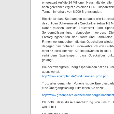
eingespart. Auf die 24 Millionen Haushalte der alt
hoch gerechnet, ergibt dies einen CO2-Einspareffekt
Tonnen innerhalb von 8.000 Brennstunden.
Richtig ist, dass Sparlampen genauso wie Leuchts
des giftigen Schwermetalls Quecksilber (etwa 1-2 Mi
Daher müssen defekte Leuchtstoff- und Sparl
Sondermüllsammlung abgegeben werden. Di
Entsorgungszentren der Städte und Landkreise 
Firmen weitergegeben, die das Quecksilber wieder 
dagegen den höheren Stromverbrauch von Glühbi
mehr Quecksilber von Kohlekraftwerken in die Luf
verhindern Sparlampen, dass Quecksilber unkon
gelangt.
Die hochwertigsten Energiesparlampen hat das Freib
ausgewertet:
http://www.ecotopten.de/prod_lampen_prod.php
Trotz aller genannten Vorteile ist die Energiespa
eine Übergangslösung. Bitte lesen Sie dazu:
http://www.greenpeace.de/themen/energie/nachrich
Ich hoffe, dass diese Einschätzung von uns zu
weiter hilft.