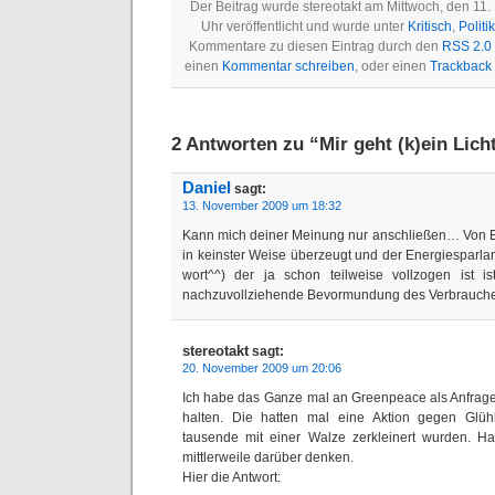
Der Beitrag wurde stereotakt am Mittwoch, den 1
Uhr veröffentlicht und wurde unter
Kritisch
,
Politik
Kommentare zu diesen Eintrag durch den
RSS 2.0
einen
Kommentar schreiben
, oder einen
Trackback
2 Antworten zu “Mir geht (k)ein Licht
Daniel
sagt:
13. November 2009 um 18:32
Kann mich deiner Meinung nur anschließen… Von E
in keinster Weise überzeugt und der Energiespar
wort^^) der ja schon teilweise vollzogen ist i
nachzuvollziehende Bevormundung des Verbraucher
stereotakt
sagt:
20. November 2009 um 20:06
Ich habe das Ganze mal an Greenpeace als Anfrage
halten. Die hatten mal eine Aktion gegen Glühb
tausende mit einer Walze zerkleinert wurden. Ha
mittlerweile darüber denken.
Hier die Antwort: