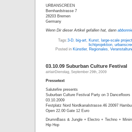
URBANSCREEN
Bernhardstrasse 7
28203 Bremen
Germany
Wenn Dir dieser Artikel gefallen hat, dann
abbonni
Tags:
3-D
,
big-art
,
Kunst
,
large-scale projec
lichtprojektion
,
urbanscre
Posted in
Künstler
,
Regionales
,
Veranstaltu
03.10.09 Suburban Culture Festival
airlairDienstag, September 29th, 2009
Pressetext
Salutefire presents
Suburban Culture Festival Party on 3 Dancefloors
03.10.2009
Festplatz Nord Nordkanalstrasse.46 20097 Hambu
Open 22.00 Gate 12 Euro
DrumnBass & Jungle + Electro + Techno + Mini
Hip Hop