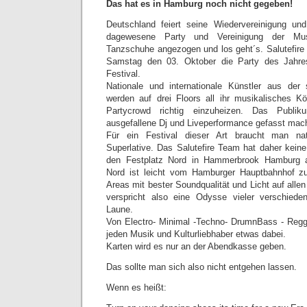
Das hat es in Hamburg noch nicht gegeben!
Deutschland feiert seine Wiedervereinigung und
dagewesene Party und Vereinigung der Musi
Tanzschuhe angezogen und los geht´s. Salutefire 
Samstag den 03. Oktober die Party des Jahre
Festival.
Nationale und internationale Künstler aus der 
werden auf drei Floors all ihr musikalisches K
Partycrowd richtig einzuheizen. Das Publi
ausgefallene Dj und Liveperformance gefasst mac
Für ein Festival dieser Art braucht man nat
Superlative. Das Salutefire Team hat daher kei
den Festplatz Nord in Hammerbrook Hamburg a
Nord ist leicht vom Hamburger Hauptbahnhof zu 
Areas mit bester Soundqualität und Licht auf alle
verspricht also eine Odysse vieler verschiede
Laune.
Von Electro- Minimal -Techno- DrumnBass - Regga
jeden Musik und Kulturliebhaber etwas dabei.
Karten wird es nur an der Abendkasse geben.
Das sollte man sich also nicht entgehen lassen.
Wenn es heißt: