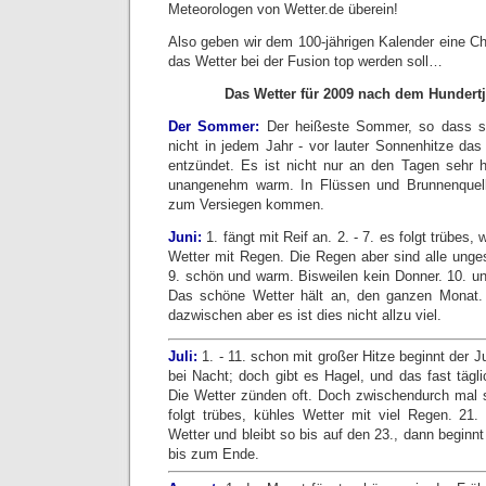
Meteorologen von Wetter.de überein!
Also geben wir dem 100-jährigen Kalender eine C
das Wetter bei der Fusion top werden soll…
Das Wetter für 2009 nach dem Hundert
Der Sommer:
Der heißeste Sommer, so dass si
nicht in jedem Jahr - vor lauter Sonnenhitze das
entzündet. Es ist nicht nur an den Tagen sehr 
unangenehm warm. In Flüssen und Brunnenquel
zum Versiegen kommen.
Juni:
1. fängt mit Reif an. 2. - 7. es folgt trübes
Wetter mit Regen. Die Regen aber sind alle unges
9. schön und warm. Bisweilen kein Donner. 10. 
Das schöne Wetter hält an, den ganzen Mona
dazwischen aber es ist dies nicht allzu viel.
Juli:
1. - 11. schon mit großer Hitze beginnt der J
bei Nacht; doch gibt es Hagel, und das fast tägl
Die Wetter zünden oft. Doch zwischendurch mal 
folgt trübes, kühles Wetter mit viel Regen. 21.
Wetter und bleibt so bis auf den 23., dann beginnt
bis zum Ende.