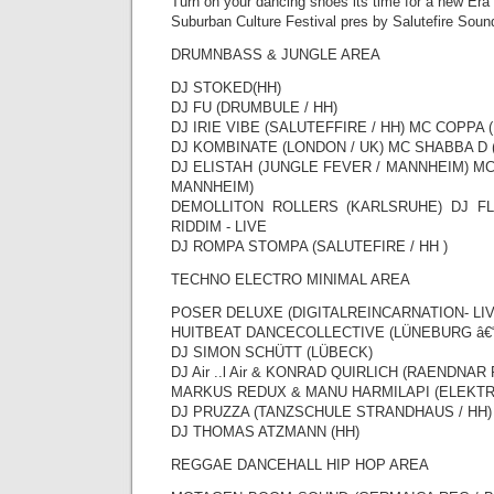
Turn on your dancing shoes its time for a new Era
Suburban Culture Festival pres by Salutefire Sou
DRUMNBASS & JUNGLE AREA
DJ STOKED(HH)
DJ FU (DRUMBULE / HH)
DJ IRIE VIBE (SALUTEFFIRE / HH) MC COPPA 
DJ KOMBINATE (LONDON / UK) MC SHABBA D 
DJ ELISTAH (JUNGLE FEVER / MANNHEIM) MC
MANNHEIM)
DEMOLLITON ROLLERS (KARLSRUHE) DJ F
RIDDIM - LIVE
DJ ROMPA STOMPA (SALUTEFIRE / HH )
TECHNO ELECTRO MINIMAL AREA
POSER DELUXE (DIGITALREINCARNATION- LIV
HUITBEAT DANCECOLLECTIVE (LÜNEBURG â€“
DJ SIMON SCHÜTT (LÜBECK)
DJ Air ..l Air & KONRAD QUIRLICH (RAENDNAR 
MARKUS REDUX & MANU HARMILAPI (ELEKTRO
DJ PRUZZA (TANZSCHULE STRANDHAUS / HH)
DJ THOMAS ATZMANN (HH)
REGGAE DANCEHALL HIP HOP AREA