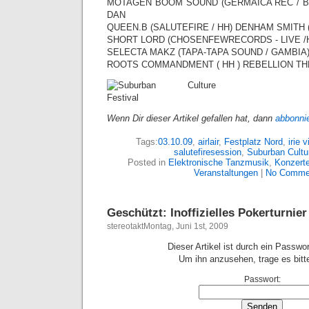
MOTAGEN BOOM SOUND (GERMAICA REC / 
DAN
QUEEN.B (SALUTEFIRE / HH) DENHAM SMITH 
SHORT LORD (CHOSENFEWRECORDS - LIVE /
SELECTA MAKZ (TAPA-TAPA SOUND / GAMBIA
ROOTS COMMANDMENT ( HH ) REBELLION TH
Wenn Dir dieser Artikel gefallen hat, dann
abbonni
Tags:
03.10.09
,
airlair
,
Festplatz Nord
,
irie v
salutefiresession
,
Suburban Cultur
Posted in
Elektronische Tanzmusik
,
Konzert
Veranstaltungen
|
No Comme
Geschützt: Inoffizielles Pokerturnier
stereotaktMontag, Juni 1st, 2009
Dieser Artikel ist durch ein Passwo
Um ihn anzusehen, trage es bitte
Passwort: