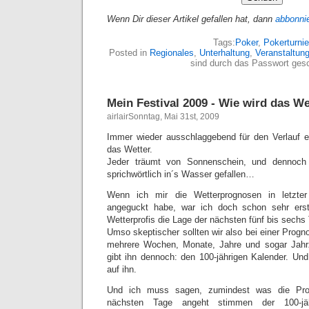
Wenn Dir dieser Artikel gefallen hat, dann
abbonni
Tags:
Poker
,
Pokerturnie
Posted in
Regionales
,
Unterhaltung
,
Veranstaltun
sind durch das Passwort gesc
Mein Festival 2009 - Wie wird das We
airlairSonntag, Mai 31st, 2009
Immer wieder ausschlaggebend für den Verlauf ein
das Wetter.
Jeder träumt von Sonnenschein, und dennoch
sprichwörtlich in´s Wasser gefallen…
Wenn ich mir die Wetterprognosen in letzter
angeguckt habe, war ich doch schon sehr erst
Wetterprofis die Lage der nächsten fünf bis sech
Umso skeptischer sollten wir also bei einer Progno
mehrere Wochen, Monate, Jahre und sogar Jahr
gibt ihn dennoch: den 100-jährigen Kalender. U
auf ihn.
Und ich muss sagen, zumindest was die Pro
nächsten Tage angeht stimmen der 100-jä