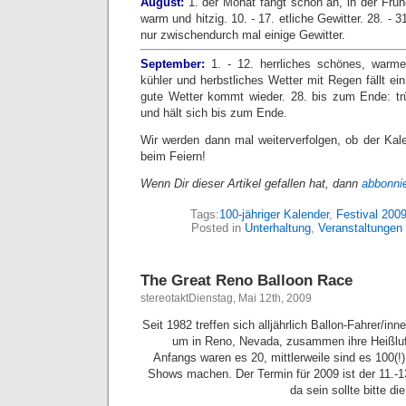
August:
1. der Monat fängt schön an, in der Früh
warm und hitzig. 10. - 17. etliche Gewitter. 28. -
nur zwischendurch mal einige Gewitter.
September:
1. - 12. herrliches schönes, warme
kühler und herbstliches Wetter mit Regen fällt ei
gute Wetter kommt wieder. 28. bis zum Ende: tr
und hält sich bis zum Ende.
Wir werden dann mal weiterverfolgen, ob der Kale
beim Feiern!
Wenn Dir dieser Artikel gefallen hat, dann
abbonni
Tags:
100-jähriger Kalender
,
Festival 200
Posted in
Unterhaltung
,
Veranstaltungen
The Great Reno Balloon Race
stereotaktDienstag, Mai 12th, 2009
Seit 1982 treffen sich alljährlich Ballon-Fahrer/inn
um in Reno, Nevada, zusammen ihre Heißluft
Anfangs waren es 20, mittlerweile sind es 100(!)
Shows machen. Der Termin für 2009 ist der 11.-1
da sein sollte bitte 