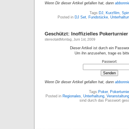
Wenn Dir dieser Artikel gefallen hat, dann
abbonni
Tags:
DJ
,
Kurzfilm
,
Spi
Posted in
DJ Set
,
Fundstücke
,
Unterhaltu
Geschützt: Inoffizielles Pokerturnier
stereotaktMontag, Juni 1st, 2009
Dieser Artikel ist durch ein Passwo
Um ihn anzusehen, trage es bitte
Passwort:
Wenn Dir dieser Artikel gefallen hat, dann
abbonni
Tags:
Poker
,
Pokerturnie
Posted in
Regionales
,
Unterhaltung
,
Veranstaltun
sind durch das Passwort gesc