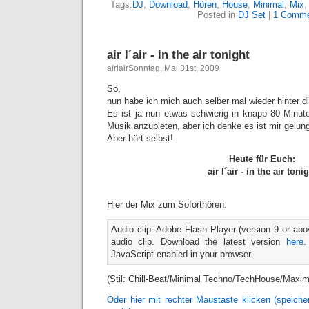
Tags:
DJ
,
Download
,
Hören
,
House
,
Minimal
,
Mix
Posted in
DJ Set
|
1 Comme
air l´air - in the air tonight
airlairSonntag, Mai 31st, 2009
So,
nun habe ich mich auch selber mal wieder hinter di
Es ist ja nun etwas schwierig in knapp 80 Minut
Musik anzubieten, aber ich denke es ist mir gelun
Aber hört selbst!
Heute für Euch:
air l´air - in the air toni
Hier der Mix zum Soforthören:
Audio clip: Adobe Flash Player (version 9 or abov
audio clip. Download the latest version
here
.
JavaScript enabled in your browser.
(Stil: Chill-Beat/Minimal Techno/TechHouse/Maxim
Oder hier mit rechter Maustaste klicken (speic