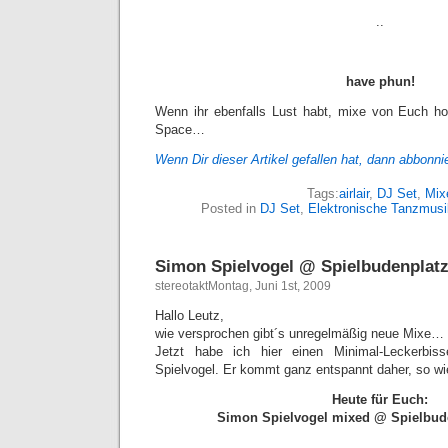
..
have phun!
Wenn ihr ebenfalls Lust habt, mixe von Euch ho
Space…
Wenn Dir dieser Artikel gefallen hat, dann
abbonni
Tags:
airlair
,
DJ Set
,
Mix
Posted in
DJ Set
,
Elektronische Tanzmusi
Simon Spielvogel @ Spielbudenplat
stereotaktMontag, Juni 1st, 2009
Hallo Leutz,
wie versprochen gibt´s unregelmäßig neue Mixe…
Jetzt habe ich hier einen Minimal-Leckerbi
Spielvogel. Er kommt ganz entspannt daher, so wi
Heute für Euch:
Simon Spielvogel mixed @ Spielbud