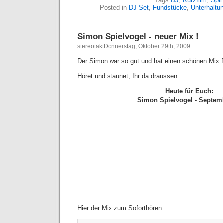
Tags:
DJ
,
Kurzfilm
,
Spi
Posted in
DJ Set
,
Fundstücke
,
Unterhaltu
Simon Spielvogel - neuer Mix !
stereotaktDonnerstag, Oktober 29th, 2009
Der Simon war so gut und hat einen schönen Mix 
Höret und staunet, Ihr da draussen….
Heute für Euch:
Simon Spielvogel - Septem
Hier der Mix zum Soforthören: