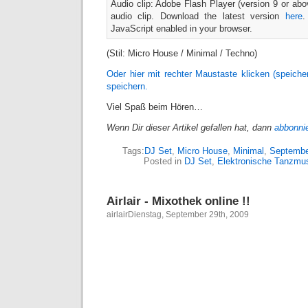
Audio clip: Adobe Flash Player (version 9 or abov
audio clip. Download the latest version
here
.
JavaScript enabled in your browser.
(Stil: Micro House / Minimal / Techno)
Oder hier mit rechter Maustaste klicken (speic
speichern.
Viel Spaß beim Hören…
Wenn Dir dieser Artikel gefallen hat, dann
abbonni
Tags:
DJ Set
,
Micro House
,
Minimal
,
Septembe
Posted in
DJ Set
,
Elektronische Tanzmu
Airlair - Mixothek online !!
airlairDienstag, September 29th, 2009