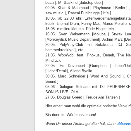
beatz], M. Baskind [dubstep dep.]
09.05. Khan & Mahmoud [ Playhouse | Berlin ] , 
saw music ], Pascal Fuhlbrügge [ It´s ]
10.05. ab 22:00 uhr: Entenwerderhafengeburts
kubik: Eternal Drum, Funny Mae, Marco Morelle, s
15.05. e:milieu lädt ein: Rüde Hagelstein
16.05. Sven Weisemann [Mojuba | Styrax Lea
[Monkeydick Music Department], Achim März [Der
20.05. PolyVinylClub mit Sofakoma, DJ Goo
hammerbrooklyn ], etc.
21.05. WobWob! feat. Phokus, Deneh, The Ne
Mindfuck
22.05. Ed Davenport [Gumption | Liebe*Deta
[Liebe*Detail], Alland Byallo
30.05. Marc Schneider [ Word And Sound ], Ch
Sound ]
05.06. Dialogue Release mit DJ FEUERHAKE,
SONUS LIVE, OLA
27.06. Douglas Greed [ Freude Am Tanzen ]
Hier erhält man wohl die optimale optische Verwür
Bis dann im Würfeluniversum!
Wenn Dir dieser Artikel gefallen hat, dann
abbonni