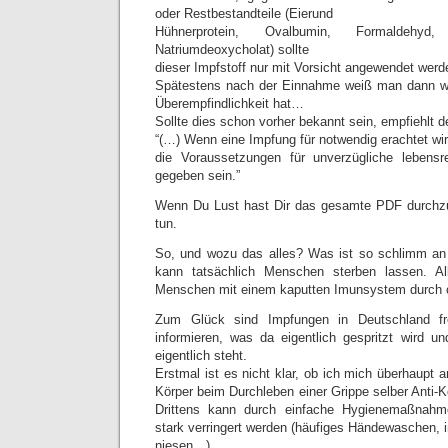
oder Restbestandteile (Eierund
Hühnerprotein, Ovalbumin, Formaldehyd,
Natriumdeoxycholat) sollte
dieser Impfstoff nur mit Vorsicht angewendet werd
Spätestens nach der Einnahme weiß man dann w
Überempfindlichkeit hat…
Sollte dies schon vorher bekannt sein, empfiehlt d
“(…) Wenn eine Impfung für notwendig erachtet wir
die Voraussetzungen für unverzügliche lebens
gegeben sein.”
Wenn Du Lust hast Dir das gesamte PDF durchz
tun.
So, und wozu das alles? Was ist so schlimm an 
kann tatsächlich Menschen sterben lassen. Alle
Menschen mit einem kaputten Imunsystem durch 
Zum Glück sind Impfungen in Deutschland frei
informieren, was da eigentlich gespritzt wird un
eigentlich steht.
Erstmal ist es nicht klar, ob ich mich überhaupt 
Körper beim Durchleben einer Grippe selber Anti-Kö
Drittens kann durch einfache Hygienemaßnahm
stark verringert werden (häufiges Händewaschen, i
niesen…).