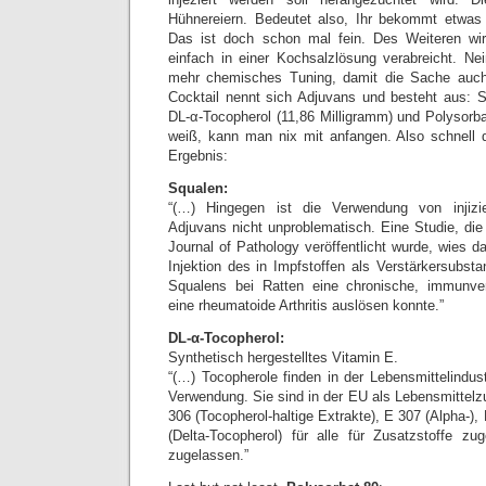
Hühnereiern. Bedeutet also, Ihr bekommt etwas 
Das ist doch schon mal fein. Des Weiteren wir
einfach in einer Kochsalzlösung verabreicht. N
mehr chemisches Tuning, damit die Sache auch w
Cocktail nennt sich Adjuvans und besteht aus: S
DL-α-Tocopherol (11,86 Milligramm) und Polysorba
weiß, kann man nix mit anfangen. Also schnell d
Ergebnis:
Squalen:
“(…) Hingegen ist die Verwendung von injizie
Adjuvans nicht unproblematisch. Eine Studie, di
Journal of Pathology veröffentlicht wurde, wies da
Injektion des in Impfstoffen als Verstärkersubst
Squalens bei Ratten eine chronische, immunve
eine rheumatoide Arthritis auslösen konnte.”
DL-α-Tocopherol:
Synthetisch hergestelltes Vitamin E.
“(…) Tocopherole finden in der Lebensmittelindustr
Verwendung. Sie sind in der EU als Lebensmittel
306 (Tocopherol-haltige Extrakte), E 307 (Alpha-
(Delta-Tocopherol) für alle für Zusatzstoffe zu
zugelassen.”