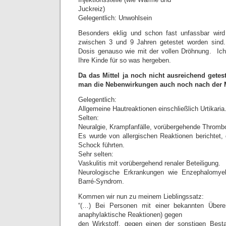
Juckreiz)
Gelegentlich: Unwohlsein
Besonders eklig und schon fast unfassbar wird
zwischen 3 und 9 Jahren getestet worden sind
Dosis genauso wie mit der vollen Dröhnung. Ich
Ihre Kinde für so was hergeben.
Da das Mittel ja noch nicht ausreichend getes
man die Nebenwirkungen auch noch nach der Ma
Gelegentlich:
Allgemeine Hautreaktionen einschließlich Urtikaria
Selten:
Neuralgie, Krampfanfälle, vorübergehende Thromb
Es wurde von allergischen Reaktionen berichtet, 
Schock führten.
Sehr selten:
Vaskulitis mit vorübergehend renaler Beteiligung.
Neurologische Erkrankungen wie Enzephalomyelit
Barré-Syndrom.
Kommen wir nun zu meinem Lieblingssatz:
“(…) Bei Personen mit einer bekannten Überem
anaphylaktische Reaktionen) gegen
den Wirkstoff, gegen einen der sonstigen Besta