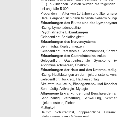
“(…) In klinischen Studien wurden die folgenden
bei ungefähr 5.000
Probanden im Alter von 18 Jahren und älter unters
Daraus ergaben sich dann folgende Nebenwirkung
Erkrankungen des Blutes und des Lymphsyst
Häufig: Lymphadenopathie
Psychiatrische Erkrankungen
Gelegentlich: Schlaflosigkeit
Erkrankungen des Nervensystems
Sehr häufig: Kopfschmerzen
Gelegentlich: Parästhesie, Benommenheit, Schwin
Erkrankungen des Gastrointestinaltrakts
Gelegentlich: Gastrointestinale Symptome (
Abdominalschmerzen, Übelkeit)
Erkrankungen der Haut und des Unterhautzell
Häufig: Hautblutungen an der Injektionsstelle, ver
Gelegentlich: Juckreiz, Hautausschlag
Skelettmuskulatur-, Bindegewebs- und Knoch
Sehr häufig: Arthralgie, Myalgie
Allgemeine Erkrankungen und Beschwerden am
Sehr häufig: Verhärtung, Schwellung, Schm
Injektionsstelle, Fieber,
Mattigkeit
Häufig: Schüttelfrost, grippeähnliche Erkra
Injektionsstelle (wie Wärme und