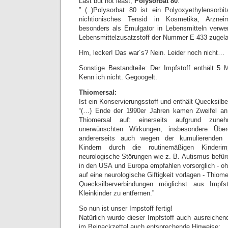
Last but not least,
Polysorbat 80
:
” (..)Polysorbat 80 ist ein Polyoxyethylensorb
nichtionisches Tensid in Kosmetika, Arzneimi
besonders als Emulgator in Lebensmitteln verwe
Lebensmittelzusatzstoff der Nummer E 433 zugela
Hm, lecker! Das war´s? Nein. Leider noch nicht…
Sonstige Bestandteile: Der Impfstoff enthält 5
Kenn ich nicht. Gegoogelt.
Thiomersal:
Ist ein Konservierungsstoff und enthält Quecksilber
“(…) Ende der 1990er Jahren kamen Zweifel an
Thiomersal auf: einerseits aufgrund zun
unerwünschten Wirkungen, insbesondere Überem
andererseits auch wegen der kumulierenden 
Kindern durch die routinemäßigen Kinderim
neurologische Störungen wie z. B. Autismus befür
in den USA und Europa empfahlen vorsorglich - o
auf eine neurologische Giftigkeit vorlagen - Thiom
Quecksilberverbindungen möglichst aus Impfs
Kleinkinder zu entfernen.”
So nun ist unser Impstoff fertig!
Natürlich wurde dieser Impfstoff auch ausreichen
im Beipackzettel auch entsprechende Hinweise: