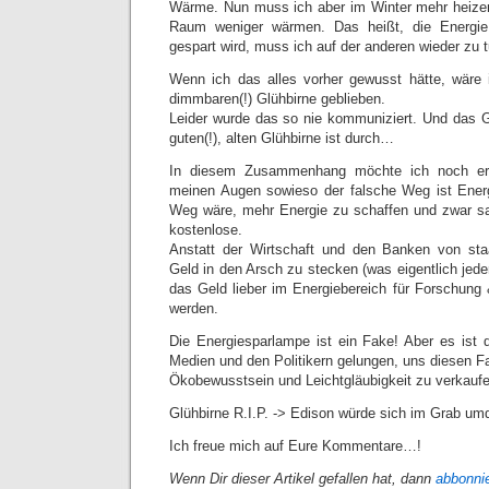
Wärme. Nun muss ich aber im Winter mehr heiz
Raum weniger wärmen. Das heißt, die Energie,
gespart wird, muss ich auf der anderen wieder zu t
Wenn ich das alles vorher gewusst hätte, wäre 
dimmbaren(!) Glühbirne geblieben.
Leider wurde das so nie kommuniziert. Und das 
guten(!), alten Glühbirne ist durch…
In diesem Zusammenhang möchte ich noch er
meinen Augen sowieso der falsche Weg ist Energ
Weg wäre, mehr Energie zu schaffen und zwar sa
kostenlose.
Anstatt der Wirtschaft und den Banken von sta
Geld in den Arsch zu stecken (was eigentlich jeder
das Geld lieber im Energiebereich für Forschun
werden.
Die Energiesparlampe ist ein Fake! Aber es ist d
Medien und den Politikern gelungen, uns diesen 
Ökobewusstsein und Leichtgläubigkeit zu verkaufe
Glühbirne R.I.P. -> Edison würde sich im Grab um
Ich freue mich auf Eure Kommentare…!
Wenn Dir dieser Artikel gefallen hat, dann
abbonni