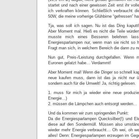
startet und nach einer gewissen Zeit erst ihr voll
ich verkraften können. Schließlich verbraucht d
50W, die meine vorherige Glühbirne “gefressen” ha
Tja, was soll ich sagen. Nu ist das Ding kaputt
Aber Moment mal. Hieß es nicht die Teile würden
musste mich eines Besseren belehren lass
Energiesparlampen nur, wenn man sie nicht so h
Fragt man sich, in welchem Bereich die dann zu 
Nun gut, Preis-/Leistung durchgefallen. Wenn
Euronen gelatzt habe… Verdammt!
Aber Moment mal! Wenn die Dinger so schnell kapu
neue kaufen muss, dann ist das ja nicht nur ü
sondern auch für die Umwelt! Ja, richtig gelesen.
1. muss für mich ja wieder eine neue produzie
Energie…)
2. müssen die Lämpchen auch entsorgt werden…
Und da kommen wir zum springenden Punkt:
Da die Energiesparlampen Quecksilber(!) und Ele
diese auf den Sondermüll. Müssen also umständ
wieder mehr Energie verbraucht… Oh wei, oh we
alles! Denn: Energiesparlampen erzeugen im Geg