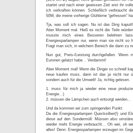
startet und nach einer gewissen Zeit erst ihr voll
ich verkraften können. Schließlich verbraucht d
50W, die meine vorherige Glühbirne “gefressen” ha
Tja, was soll ich sagen. Nu ist das Ding kaputt
Aber Moment mal. Hieß es nicht die Teile würden
musste mich eines Besseren belehren lass
Energiesparlampen nur, wenn man sie nicht so h
Fragt man sich, in welchem Bereich die dann zu 
Nun gut, Preis-/Leistung durchgefallen. Wenn
Euronen gelatzt habe… Verdammt!
Aber Moment mal! Wenn die Dinger so schnell kapu
neue kaufen muss, dann ist das ja nicht nur ü
sondern auch für die Umwelt! Ja, richtig gelesen.
1. muss für mich ja wieder eine neue produzie
Energie…)
2. müssen die Lämpchen auch entsorgt werden…
Und da kommen wir zum springenden Punkt:
Da die Energiesparlampen Quecksilber(!) und Ele
diese auf den Sondermüll. Müssen also umständ
wieder mehr Energie verbraucht… Oh wei, oh we
alles! Denn: Energiesparlampen erzeugen im Geg