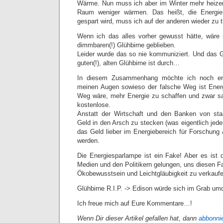
Wärme. Nun muss ich aber im Winter mehr heiz
Raum weniger wärmen. Das heißt, die Energie,
gespart wird, muss ich auf der anderen wieder zu t
Wenn ich das alles vorher gewusst hätte, wäre 
dimmbaren(!) Glühbirne geblieben.
Leider wurde das so nie kommuniziert. Und das 
guten(!), alten Glühbirne ist durch…
In diesem Zusammenhang möchte ich noch er
meinen Augen sowieso der falsche Weg ist Energ
Weg wäre, mehr Energie zu schaffen und zwar sa
kostenlose.
Anstatt der Wirtschaft und den Banken von sta
Geld in den Arsch zu stecken (was eigentlich jeder
das Geld lieber im Energiebereich für Forschun
werden.
Die Energiesparlampe ist ein Fake! Aber es ist d
Medien und den Politikern gelungen, uns diesen 
Ökobewusstsein und Leichtgläubigkeit zu verkaufe
Glühbirne R.I.P. -> Edison würde sich im Grab um
Ich freue mich auf Eure Kommentare…!
Wenn Dir dieser Artikel gefallen hat, dann
abbonni