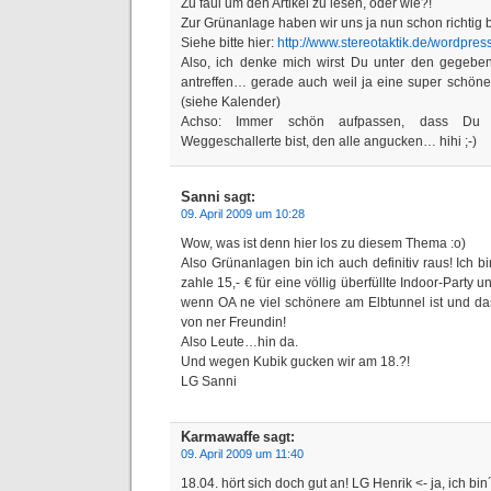
Zu faul um den Artikel zu lesen, oder wie?!
Zur Grünanlage haben wir uns ja nun schon richtig 
Siehe bitte hier:
http://www.stereotaktik.de/wordpre
Also, ich denke mich wirst Du unter den gegebe
antreffen… gerade auch weil ja eine super schöne 
(siehe Kalender)
Achso: Immer schön aufpassen, dass Du 
Weggeschallerte bist, den alle angucken… hihi ;-)
Sanni
sagt:
09. April 2009 um 10:28
Wow, was ist denn hier los zu diesem Thema :o)
Also Grünanlagen bin ich auch definitiv raus! Ich b
zahle 15,- € für eine völlig überfüllte Indoor-Party
wenn OA ne viel schönere am Elbtunnel ist und d
von ner Freundin!
Also Leute…hin da.
Und wegen Kubik gucken wir am 18.?!
LG Sanni
Karmawaffe
sagt:
09. April 2009 um 11:40
18.04. hört sich doch gut an! LG Henrik <- ja, ich bin