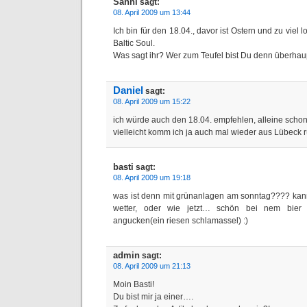
Sanni
sagt:
08. April 2009 um 13:44
Ich bin für den 18.04., davor ist Ostern und zu viel 
Baltic Soul.
Was sagt ihr? Wer zum Teufel bist Du denn überha
Daniel
sagt:
08. April 2009 um 15:22
ich würde auch den 18.04. empfehlen, alleine scho
vielleicht komm ich ja auch mal wieder aus Lübeck r
basti
sagt:
08. April 2009 um 19:18
was ist denn mit grünanlagen am sonntag???? ka
wetter, oder wie jetzt… schön bei nem bier 
angucken(ein riesen schlamassel) :)
admin
sagt:
08. April 2009 um 21:13
Moin Basti!
Du bist mir ja einer….