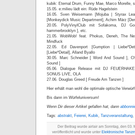
kubik: Eternal Drum, Funny Mae, Marco Morelle, s
15.05. e:milieu lädt ein: Rüde Hagelstein
16.05. Sven Weisemann [Mojuba | Styrax Lea
[Monkeydick Music Department], Achim März [Der
20.05. PolyVinylClub mit Sofakoma, DJ Goo
hammerbrooklyn ], etc.
21.05. WobWob! feat. Phokus, Deneh, The Ne
Mindfuck
22.05. Ed Davenport [Gumption | Liebe*Deta
[Liebe*Detail], Alland Byallo
30.05. Marc Schneider [ Word And Sound ], Ch
Sound ]
05.06. Dialogue Release mit DJ FEUERHAKE,
SONUS LIVE, OLA
27.06. Douglas Greed [ Freude Am Tanzen ]
Hier erhält man wohl die optimale optische Verwür
Bis dann im Würfeluniversum!
Wenn Dir dieser Artikel gefallen hat, dann
abbonni
Tags:
abstrakt
,
Feierei
,
Kubik
,
Tanzveranstaltung
,
Der Beitrag wurde airlair am Sonntag, den 03.
veröffentlicht und wurde unter
Elektronische Tanz