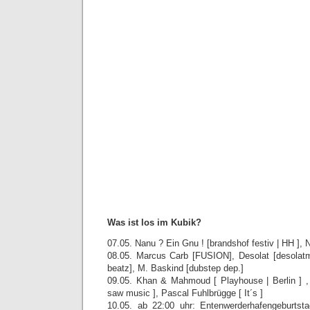
Was ist los im Kubik?
07.05. Nanu ? Ein Gnu ! [brandshof festiv | HH ],
08.05. Marcus Carb [FUSION], Desolat [desolatm
beatz], M. Baskind [dubstep dep.]
09.05. Khan & Mahmoud [ Playhouse | Berlin ] , 
saw music ], Pascal Fuhlbrügge [ It´s ]
10.05. ab 22:00 uhr: Entenwerderhafengeburts