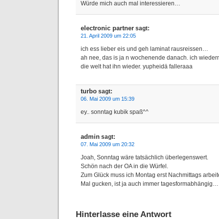
Würde mich auch mal interessieren…
electronic partner
sagt:
21. April 2009 um 22:05
ich ess lieber eis und geh laminat rausreissen…
ah nee, das is ja n wochenende danach. ich wieder
die welt hat ihn wieder. yupheidä falleraaa
turbo
sagt:
06. Mai 2009 um 15:39
ey.. sonntag kubik spaß^^
admin
sagt:
07. Mai 2009 um 20:32
Joah, Sonntag wäre tatsächlich überlegenswert.
Schön nach der OA in die Würfel.
Zum Glück muss ich Montag erst Nachmittags arbe
Mal gucken, ist ja auch immer tagesformabhängig…
Hinterlasse eine Antwort