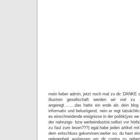
mein lieber admin, jetzt noch mal zu dir. DANKE d
illustren gesellschaft werden wir viel zu
angeregt……..das hatte ein ende als dein blog e
informativ und belustigend, nein er regt tatsächli
es einschneidende ereignisse in der politik(yes we 
der nahrungs- bzw werbeindustrie.selbst vor hörb
zu faul zum lesen???) egal.habe jeden artikel mi
dem entschluss gekommen:weiter so, du hast ein
gelegenheit auslassen um dir contra zu gebe