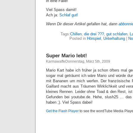
in eine Falle!
Viel Spass damit!
Ach ja:
Schlaf gut!
Wenn Dir dieser Artikel gefallen hat, dann
abbonni
Tags:
Chillen
,
die drei ???
,
gut schlafen
,
L
Posted in
Hörspiel
,
Unterhaltung
|
No
Super Mario lebt!
KarmawaffeDonnerstag, März 5th, 2009
Mario Kart habe ich früher ja schon öfters mal g
sogar mal geträumt ich wäre Mario und würde du
mit Bananen um mich werfen. Der französische 
Gaillard macht aus Träumen Wirklichkeit und veran
kleines Rennen. Leider ohne Toad & den Rest, ist
Gefunden bei youtube.de. Hehe, slush25 … das
haben ;). Viel Spass dabei!
Get the Flash Player
to see the wordTube Media Playe