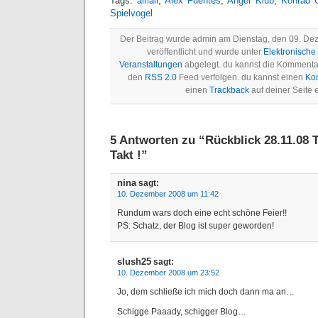
Tags:
airlair
,
Alex Fuentes
,
Angel Klub
,
Konrad Q
Spielvogel
Der Beitrag wurde admin am Dienstag, den 09. D
veröffentlicht und wurde unter
Elektronische
Veranstaltungen
abgelegt. du kannst die Kommentar
den
RSS 2.0
Feed verfolgen. du kannst einen
Ko
einen
Trackback
auf deiner Seite e
5 Antworten zu “Rückblick 28.11.08 
Takt !”
nina
sagt:
10. Dezember 2008 um 11:42
Rundum wars doch eine echt schöne Feier!!
PS: Schatz, der Blog ist super geworden!
slush25
sagt:
10. Dezember 2008 um 23:52
Jo, dem schließe ich mich doch dann ma an…
Schigge Paaady, schigger Blog…